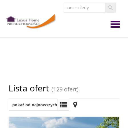
Strona
główna
O
firmie
Oferta
Lista ofert
(129 ofert)
Zgłoś
pokaż od najnowszych
ofertę
Zgłoś