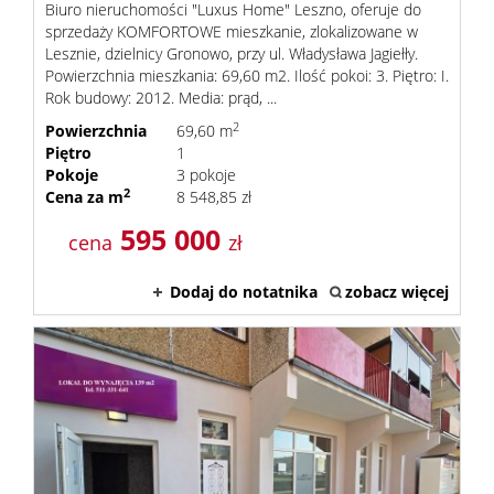
Biuro nieruchomości "Luxus Home" Leszno, oferuje do
sprzedaży KOMFORTOWE mieszkanie, zlokalizowane w
Lesznie, dzielnicy Gronowo, przy ul. Władysława Jagiełły.
Powierzchnia mieszkania: 69,60 m2. Ilość pokoi: 3. Piętro: I.
Rok budowy: 2012. Media: prąd, ...
2
Powierzchnia
69,60 m
Piętro
1
Pokoje
3 pokoje
2
Cena za m
8 548,85 zł
595 000
cena
zł
Dodaj do notatnika
zobacz więcej