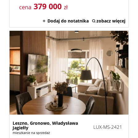
379 000
cena
zł
Dodaj do notatnika
zobacz więcej
Leszno,
Gronowo,
Władysława
LUX-MS-2421
Jagiełły
mieszkanie na sprzedaż