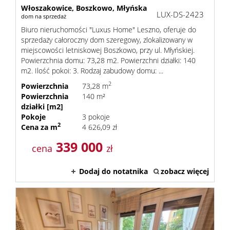
Włoszakowice,
Boszkowo,
Młyńska
LUX-DS-2423
dom na sprzedaż
Biuro nieruchomości "Luxus Home" Leszno, oferuje do
sprzedaży całoroczny dom szeregowy, zlokalizowany w
miejscowości letniskowej Boszkowo, przy ul. Młyńskiej.
Powierzchnia domu: 73,28 m2. Powierzchni działki: 140
m2. Ilość pokoi: 3. Rodzaj zabudowy domu: ...
2
Powierzchnia
73,28 m
Powierzchnia
140 m²
działki [m2]
Pokoje
3 pokoje
2
Cena za m
4 626,09 zł
339 000
cena
zł
Dodaj do notatnika
zobacz więcej