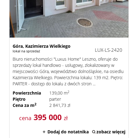
Góra,
Kazimierza Wielkiego
LUX-LS-2420
lokal na sprzedaż
Biuro nieruchomości "Luxus Home" Leszno, oferuje do
sprzedaży lokal handlowo - usługowy, zlokalizowany w
miejscowości Góra, województwo dolnośląskie, na osiedlu
Kazimierza Wielkiego. Powierzchnia lokalu: 139 m2. Piętro:
PARTER - dostęp do lokalu z dwóch stron ...
2
Powierzchnia
139,00 m
Piętro
parter
2
Cena za m
2 841,73 zł
395 000
cena
zł
Dodaj do notatnika
zobacz więcej