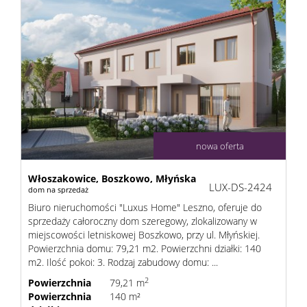
sprzeda
Zgłoś
chęć
nowa oferta
kupna
Włoszakowice,
Boszkowo,
Młyńska
LUX-DS-2424
dom na sprzedaż
Biuro nieruchomości "Luxus Home" Leszno, oferuje do
sprzedaży całoroczny dom szeregowy, zlokalizowany w
Usługi
miejscowości letniskowej Boszkowo, przy ul. Młyńskiej.
Powierzchnia domu: 79,21 m2. Powierzchni działki: 140
m2. Ilość pokoi: 3. Rodzaj zabudowy domu: ...
Kredyt
2
Powierzchnia
79,21 m
Powierzchnia
140 m²