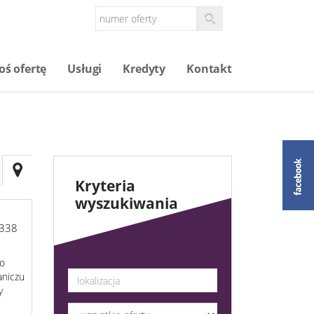
oś ofertę
Usługi
Kredyty
Kontakt
Kryteria
wyszukiwania
338
do
aniczu
y