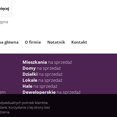
ięcej
ępna
na główna
O firmie
Notatnik
Kontakt
Mieszkania
na sprzedaż
Domy
na sprzedaż
Działki
na sprzedaż
Lokale
na sprzedaż
Hale
na sprzedaż
jem
Deweloperskie
na sprzedaż
indywidualnych potrzeb klientów.
ki. Korzystanie z tej strony bez
dzenia.