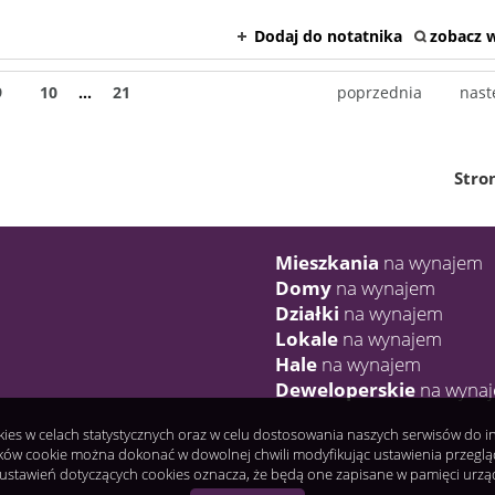
Dodaj do notatnika
zobacz w
9
10
...
21
poprzednia
nast
Stro
Mieszkania
na wynajem
Domy
na wynajem
Działki
na wynajem
Lokale
na wynajem
Hale
na wynajem
Deweloperskie
na wyna
okies w celach statystycznych oraz w celu dostosowania naszych serwisów do 
ków cookie można dokonać w dowolnej chwili modyfikując ustawienia przeglądar
ustawień dotyczących cookies oznacza, że będą one zapisane w pamięci urzą