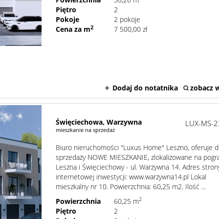
Piętro
2
Pokoje
2 pokoje
2
Cena za m
7 500,00 zł
Dodaj do notatnika
zobacz w
Święciechowa,
Warzywna
LUX-MS-2
mieszkanie na sprzedaż
Biuro nieruchomości "Luxus Home" Leszno, oferuje 
sprzedaży NOWE MIESZKANIE, zlokalizowane na pogr
Leszna i Święciechowy - ul. Warzywna 14. Adres stron
internetowej inwestycji: www.warzywna14.pl Lokal
mieszkalny nr 10. Powierzchnia: 60,25 m2. Ilość ...
2
Powierzchnia
60,25 m
Piętro
2