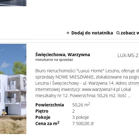
Dodaj do notatnika
zobacz w
Święciechowa,
Warzywna
LUX-MS-2
mieszkanie na sprzedaż
Biuro nieruchomości "Luxus Home" Leszno, oferuje 
sprzedaży NOWE MIESZKANIE, zlokalizowane na pogr
Leszna i Święciechowy - ul. Warzywna 14. Adres stron
internetowej inwestycji: www.warzywna14.pl Lokal
mieszkalny nr 12. Powierzchnia: 50,26 m2. Ilość ...
2
Powierzchnia
50,26 m
Piętro
2
Pokoje
3 pokoje
2
Cena za m
7 500,00 zł