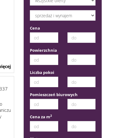
Cena
Powierzchnia
ięcej
Liczba pokoi
337
Pomieszczeń biurowych
do
aniczu
y
2
Cena za m