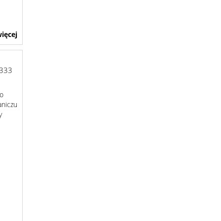
ięcej
333
do
aniczu
y