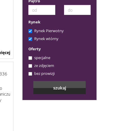
Piętro
Rynek
Rynek Pierwotny
Rynek wtórny
Oferty
ięcej
specjalne
ze zdjęciem
336
bez prowizji
do
aniczu
y