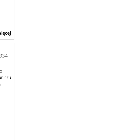
ięcej
334
do
aniczu
y