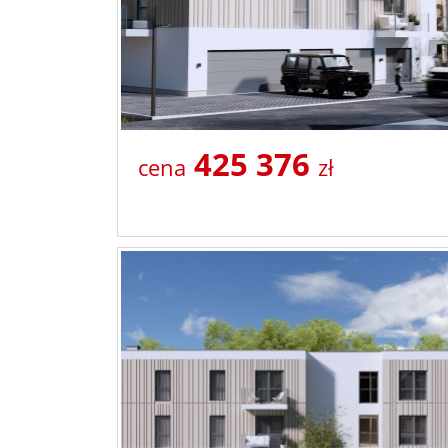
425 376
cena
zł