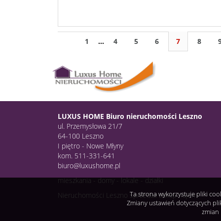
1
...
4
5
6
7
8
LUXUS HOME Biuro nieruchomości Leszno
ul. Przemysłowa 21/7
64-100 Leszno
I piętro - Nowe Młyny
kom. 511-331-641
biuro@luxushome.pl
mieszkania - domy - lokale - działki
Ta strona wykorzystuje pliki co
Nieruchomości Leszno sprzedaż zakup najem
Zmiany ustawień dotyczących pli
zmian 