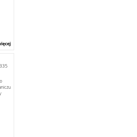
ięcej
335
do
aniczu
y