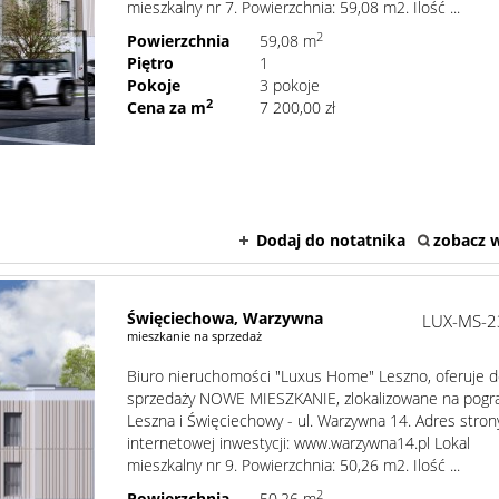
mieszkalny nr 7. Powierzchnia: 59,08 m2. Ilość ...
2
Powierzchnia
59,08 m
Piętro
1
Pokoje
3 pokoje
2
Cena za m
7 200,00 zł
Dodaj do notatnika
zobacz w
Święciechowa,
Warzywna
LUX-MS-2
mieszkanie na sprzedaż
Biuro nieruchomości "Luxus Home" Leszno, oferuje 
sprzedaży NOWE MIESZKANIE, zlokalizowane na pogr
Leszna i Święciechowy - ul. Warzywna 14. Adres stron
internetowej inwestycji: www.warzywna14.pl Lokal
mieszkalny nr 9. Powierzchnia: 50,26 m2. Ilość ...
2
Powierzchnia
50,26 m