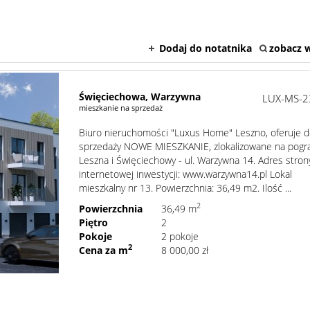
Dodaj do notatnika
zobacz w
Święciechowa,
Warzywna
LUX-MS-2
mieszkanie na sprzedaż
Biuro nieruchomości "Luxus Home" Leszno, oferuje 
sprzedaży NOWE MIESZKANIE, zlokalizowane na pogr
Leszna i Święciechowy - ul. Warzywna 14. Adres stron
internetowej inwestycji: www.warzywna14.pl Lokal
mieszkalny nr 13. Powierzchnia: 36,49 m2. Ilość ...
2
Powierzchnia
36,49 m
Piętro
2
Pokoje
2 pokoje
2
Cena za m
8 000,00 zł