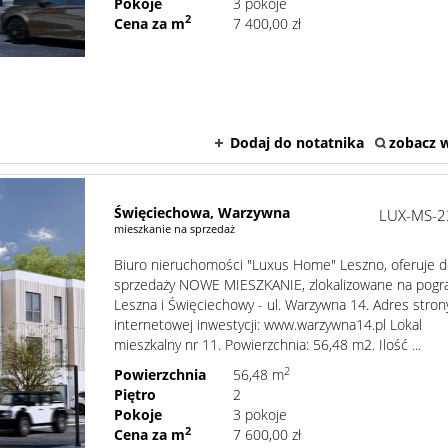
Pokoje
3 pokoje
2
Cena za m
7 400,00 zł
Dodaj do notatnika
zobacz w
Święciechowa,
Warzywna
LUX-MS-2
mieszkanie na sprzedaż
Biuro nieruchomości "Luxus Home" Leszno, oferuje 
sprzedaży NOWE MIESZKANIE, zlokalizowane na pogr
Leszna i Święciechowy - ul. Warzywna 14. Adres stron
internetowej inwestycji: www.warzywna14.pl Lokal
mieszkalny nr 11. Powierzchnia: 56,48 m2. Ilość ...
2
Powierzchnia
56,48 m
Piętro
2
Pokoje
3 pokoje
2
Cena za m
7 600,00 zł