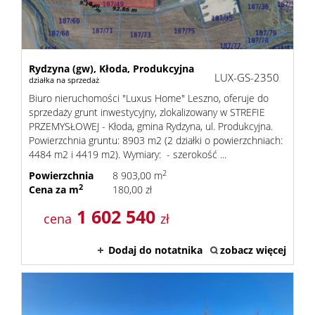
Rydzyna (gw),
Kłoda,
Produkcyjna
LUX-GS-2350
działka na sprzedaż
Biuro nieruchomości "Luxus Home" Leszno, oferuje do
sprzedaży grunt inwestycyjny, zlokalizowany w STREFIE
PRZEMYSŁOWEJ - Kłoda, gmina Rydzyna, ul. Produkcyjna.
Powierzchnia gruntu: 8903 m2 (2 działki o powierzchniach:
4484 m2 i 4419 m2). Wymiary: - szerokość ...
2
Powierzchnia
8 903,00 m
2
Cena za m
180,00 zł
1 602 540
cena
zł
Dodaj do notatnika
zobacz więcej