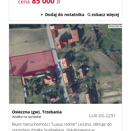
85 000
cena
zł
Dodaj do notatnika
zobacz więcej
Osieczna (gw),
Trzebania
LUX-GS-2291
działka na sprzedaż
Biuro nieruchomości "Luxus Home" Leszno, oferuje do
sprzedaży działkę budowlaną, zlokalizowaną w