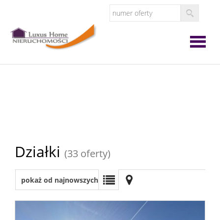
Strona
główna
O
firmie
Oferta
Działki
(33 oferty)
Zgłoś
pokaż od najnowszych
ofertę
Zgłoś