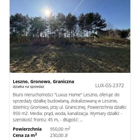
sprzeda
Zgłoś
chęć
kupna
Leszno,
Gronowo,
Graniczna
LUX-GS-2372
działka na sprzedaż
Biuro nieruchomości "Luxus Home" Leszno, oferuje do
sprzedaży działkę budowlaną, zlokalizowaną w Lesznie,
Usługi
dzielnicy Gronowo, przy ul. Granicznej. Powierzchnia działki:
950 m2. Media: prąd, woda, kanalizacja. Wymiary działki: -
szerokość frontu: 45 m, - długość: ...
Kredyt
2
Powierzchnia
950,00 m
2
Cena za m
230,00 zł