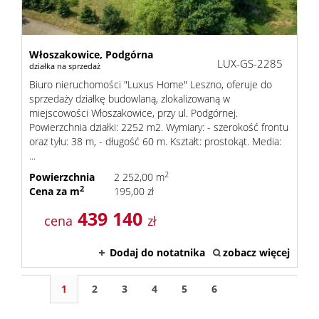
Włoszakowice,
Podgórna
LUX-GS-2285
działka na sprzedaż
Biuro nieruchomości "Luxus Home" Leszno, oferuje do
sprzedaży działkę budowlaną, zlokalizowaną w
miejscowości Włoszakowice, przy ul. Podgórnej.
Powierzchnia działki: 2252 m2. Wymiary: - szerokość frontu
oraz tyłu: 38 m, - długość 60 m. Kształt: prostokąt. Media:
...
2
Powierzchnia
2 252,00 m
2
Cena za m
195,00 zł
439 140
cena
zł
Dodaj do notatnika
zobacz więcej
1
2
3
4
5
6