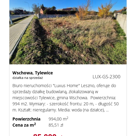
Wschowa,
Tylewice
LUX-GS-2300
działka na sprzedaż
Biuro nieruchomości "Luxus Home" Leszno, oferuje do
sprzedaży działkę budowlaną, zlokalizowaną w
miejscowości Tylewice, gmina Wschowa. Powierzchnia:
994 m2. Wymiary: - szerokość frontu: 20 m, - długość 50
m. Kształt: nieregularny. Media: woda (na działce), ...
2
Powierzchnia
994,00 m
2
Cena za m
85,51 zł