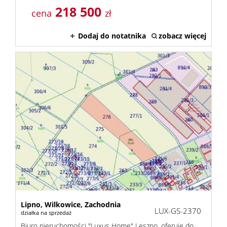
218 500
cena
zł
Kontak
Dodaj do notatnika
zobacz więcej
Lipno,
Wilkowice,
Zachodnia
LUX-GS-2370
działka na sprzedaż
Biuro nieruchomości "Luxus Home" Leszno, oferuje do