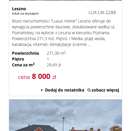
Leszno
LUX-LW-2288
lokal na wynajem
Biuro nieruchomości "Luxus Home" Leszno oferuje do
wynajęcia powierzchnie biurowe, zlokalizowane wzdłuż ul.
Poznańskiej, na wylocie z Leszna w kierunku Poznania.
Powierzchnia 271,3 m2. Piętro: I Media: prąd, woda,
kanalizacja, internet, klimatyzacje ścienne ...
2
Powierzchnia
271,30 m
Piętro
1
2
Cena za m
29,49 zł
8 000
cena
zł
Dodaj do notatnika
zobacz więcej