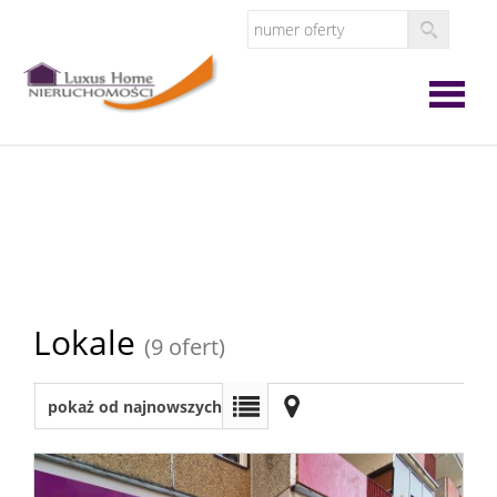
Strona
główna
O
firmie
Oferta
Lokale
(9 ofert)
Zgłoś
pokaż od najnowszych
ofertę
Zgłoś