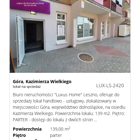
sprzeda
Zgłoś
chęć
kupna
Góra,
Kazimierza Wielkiego
LUX-LS-2420
lokal na sprzedaż
Biuro nieruchomości "Luxus Home" Leszno, oferuje do
sprzedaży lokal handlowo - usługowy, zlokalizowany w
Usługi
miejscowości Góra, województwo dolnośląskie, na osiedlu
Kazimierza Wielkiego. Powierzchnia lokalu: 139 m2. Piętro:
PARTER - dostęp do lokalu z dwóch stron ...
Kredyt
2
Powierzchnia
139,00 m
Piętro
parter