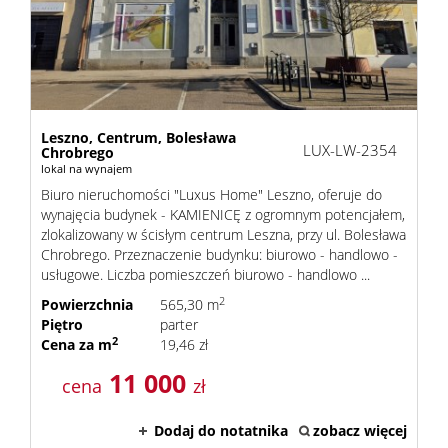
Leszno,
Centrum,
Bolesława
LUX-LW-2354
Chrobrego
lokal na wynajem
Biuro nieruchomości "Luxus Home" Leszno, oferuje do
wynajęcia budynek - KAMIENICĘ z ogromnym potencjałem,
zlokalizowany w ścisłym centrum Leszna, przy ul. Bolesława
Chrobrego. Przeznaczenie budynku: biurowo - handlowo -
usługowe. Liczba pomieszczeń biurowo - handlowo ...
2
Powierzchnia
565,30 m
Piętro
parter
2
Cena za m
19,46 zł
11 000
cena
zł
Dodaj do notatnika
zobacz więcej