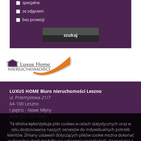
specjalne
ze zdjęciem
bez prowizji
LUXUS HOME Biuro nieruchomości Leszno
ul. Przemysłowa 21/7
64-100 Leszno
I piętro - Nowe Młyny
kom. 511-331-641
biuro@luxushome.pl
Ta strona wykorzystuje pliki cookies w celach statystycznych oraz w
celu dostosowania naszych serwisów do indywidualnych potrzeb
mieszkania - domy - lokale - działki
klientów. Zmiany ustawień dotyczących plików cookie można dokonać
w dowolnej chwili modyfikując ustawienia przeglądarki. Korzystanie z