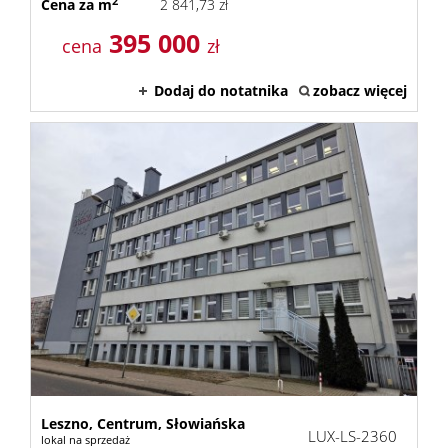
2
Cena za m
2 841,73 zł
Kontak
395 000
cena
zł
Dodaj do notatnika
zobacz więcej
Leszno,
Centrum,
Słowiańska
LUX-LS-2360
lokal na sprzedaż