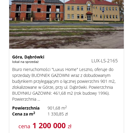
Góra,
Dąbrówki
LUX-LS-2165
lokal na sprzedaż
Biuro nieruchomości "Luxus Home" Leszno, oferuje do
sprzedaży BUDYNEK GAZOWNI wraz z dobudowanym
budynkiem przylegającym o łącznej powierzchni 901 m2,
zlokalizowane w Górze, przy ul. Dąbrówki. Powierzchnia
BUDYNKU GAZOWNI: 461,68 m2 (rok budowy 1996).
Powierzchnia ...
2
Powierzchnia
901,68 m
2
Cena za m
1 330,85 zł
1 200 000
cena
zł