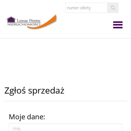
Strona
główna
O
firmie
Oferta
Zgłoś sprzedaż
Zgłoś
Moje dane:
ofertę
Zgłoś