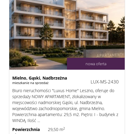
sprzeda
Zgłoś
chęć
nowa oferta
kupna
Mielno,
Gąski,
Nadbrzeżna
LUX-MS-2430
mieszkanie na sprzedaż
Biuro nieruchomości "Luxus Home" Leszno, oferuje do
sprzedaży NOWY APARTAMENT, zlokalizowany w
Usługi
miejscowości nadmorskiej Gąski, ul. Nadbrzeżna,
województwo zachodniopomorskie, gmina Mielno.
Powierzchnia apartamentu: 29,5 m2. Piętro: I - budynek z
Kredyt
WINDĄ. Ilość ...
2
Powierzchnia
29,50 m