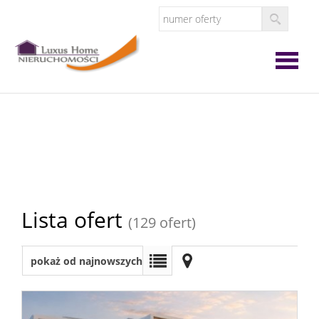
Strona
główna
O
firmie
Oferta
Lista ofert
(129 ofert)
Zgłoś
pokaż od najnowszych
ofertę
Zgłoś