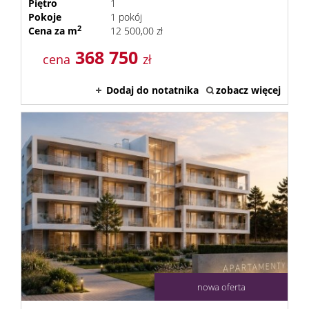
Piętro
1
Kontak
Pokoje
1 pokój
2
Cena za m
12 500,00 zł
368 750
cena
zł
Dodaj do notatnika
zobacz więcej
nowa oferta