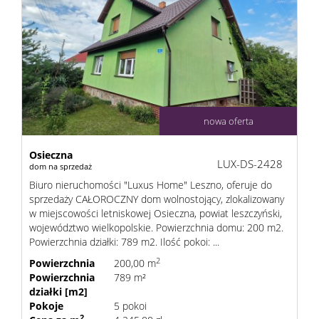
nowa oferta
Osieczna
LUX-DS-2428
dom na sprzedaż
Biuro nieruchomości "Luxus Home" Leszno, oferuje do
sprzedaży CAŁOROCZNY dom wolnostojący, zlokalizowany
w miejscowości letniskowej Osieczna, powiat leszczyński,
województwo wielkopolskie. Powierzchnia domu: 200 m2.
Powierzchnia działki: 789 m2. Ilość pokoi: ...
2
Powierzchnia
200,00 m
Powierzchnia
789 m²
działki [m2]
Pokoje
5 pokoi
2