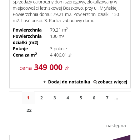
sprzedaży całoroczny dom szeregowy, zlokalizowany w
miejscowości letniskowej Boszkowo, przy ul. Młyńskiej.
Powierzchnia domu: 79,21 m2. Powierzchni działki: 130
m2. Ilość pokoi: 3. Rodzaj zabudowy domu: ...
2
Powierzchnia
79,21 m
Powierzchnia
130 m²
działki [m2]
Pokoje
3 pokoje
2
Cena za m
4 406,01 zł
349 000
cena
zł
Dodaj do notatnika
zobacz więcej
1
2
3
4
5
6
7
...
22
następna