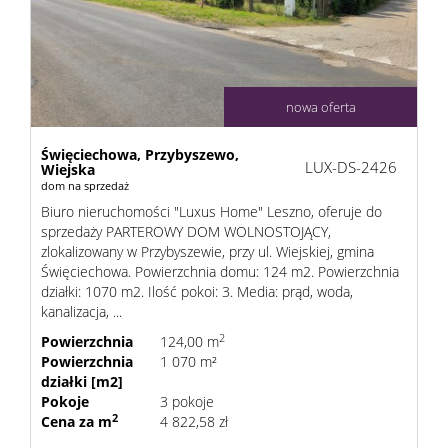
nowa oferta
Święciechowa,
Przybyszewo,
LUX-DS-2426
Wiejska
dom na sprzedaż
Biuro nieruchomości "Luxus Home" Leszno, oferuje do
sprzedaży PARTEROWY DOM WOLNOSTOJĄCY,
zlokalizowany w Przybyszewie, przy ul. Wiejskiej, gmina
Święciechowa. Powierzchnia domu: 124 m2. Powierzchnia
działki: 1070 m2. Ilość pokoi: 3. Media: prąd, woda,
kanalizacja, ...
2
Powierzchnia
124,00 m
Powierzchnia
1 070 m²
działki [m2]
Pokoje
3 pokoje
2
Cena za m
4 822,58 zł