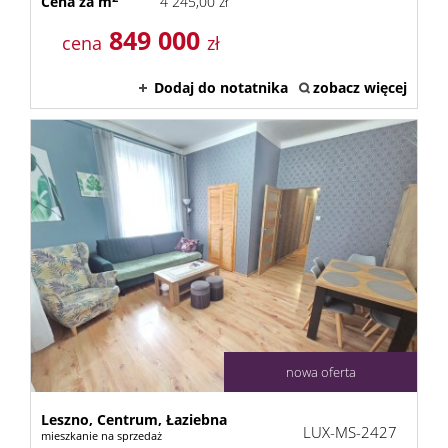
Cena za m
4 245,00 zł
849 000
cena
zł
Dodaj do notatnika
zobacz więcej
nowa oferta
Leszno,
Centrum,
Łaziebna
LUX-MS-2427
mieszkanie na sprzedaż