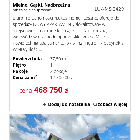
Mielno,
Gąski,
Nadbrzeżna
LUX-MS-2429
mieszkanie na sprzedaż
Biuro nieruchomości "Luxus Home" Leszno, oferuje do
sprzedaży NOWY APARTAMENT, zlokalizowany w
miejscowości nadmorskiej Gąski, ul. Nadbrzeżna,
województwo zachodniopomorskie, gmina Mielno.
Powierzchnia apartamentu: 37,5 m2. Piętro: I - budynek z
WINDĄ. Ilość ...
2
Powierzchnia
37,50 m
Piętro
1
Pokoje
2 pokoje
2
Cena za m
12 500,00 zł
468 750
cena
zł
Dodaj do notatnika
zobacz więcej