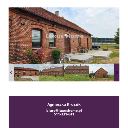
sprzeda
Zgłoś
chęć
kupna
Usługi
Agnieszka Kruszik
biuro@luxushome.pl
511-331-641
Kredyt