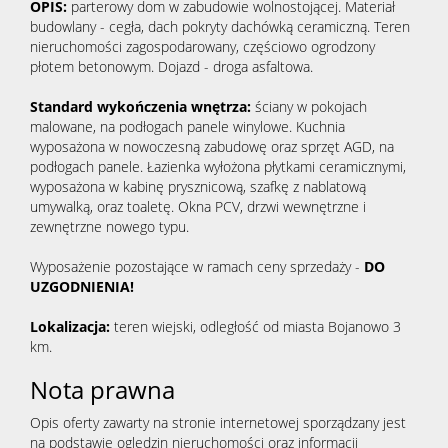
OPIS:
parterowy dom w zabudowie wolnostojącej. Materiał
budowlany - cegła, dach pokryty dachówką ceramiczną. Teren
nieruchomości zagospodarowany, częściowo ogrodzony
płotem betonowym. Dojazd - droga asfaltowa.
Standard wykończenia wnętrza:
ściany w pokojach
malowane, na podłogach panele winylowe. Kuchnia
wyposażona w nowoczesną zabudowę oraz sprzęt AGD, na
podłogach panele. Łazienka wyłożona płytkami ceramicznymi,
wyposażona w kabinę prysznicową, szafkę z nablatową
umywalką, oraz toaletę. Okna PCV, drzwi wewnętrzne i
zewnętrzne nowego typu.
Wyposażenie pozostające w ramach ceny sprzedaży -
DO
UZGODNIENIA!
Lokalizacja:
teren wiejski, odległość od miasta Bojanowo 3
km.
Nota prawna
Opis oferty zawarty na stronie internetowej sporządzany jest
na podstawie oględzin nieruchomości oraz informacji