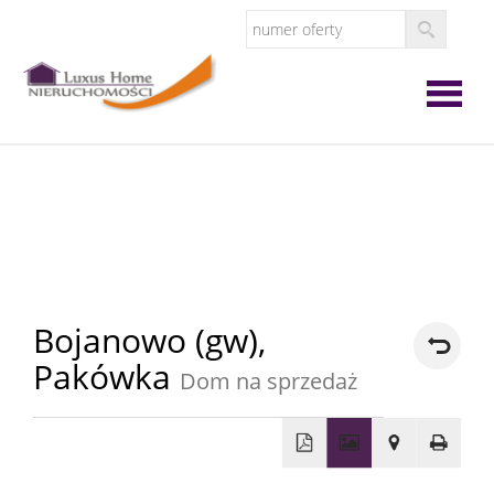
Strona
główna
O
firmie
Oferta
Bojanowo (gw),
Pakówka
Dom na sprzedaż
Zgłoś
ofertę
Zgłoś