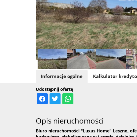
Informacje ogólne
Kalkulator kredyt
Udostępnij ofertę
Opis nieruchomości
Biuro nieruchomości "Luxus Home" Leszno, ofer
budowlaną, zlokalizowaną w Lesznie, dzielnicy 