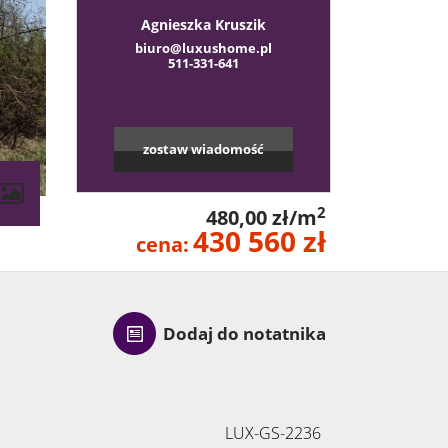
Agnieszka Kruszik
biuro@luxushome.pl
511-331-641
zostaw wiadomość
2
480,00 zł/m
430 560 zł
cena:
Dodaj do notatnika
LUX-GS-2236