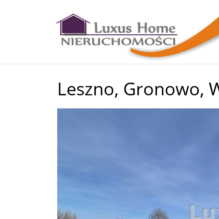
Leszno,
Gronowo,
W