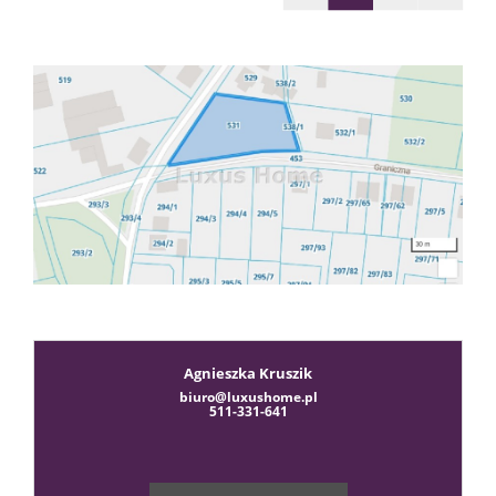
sprzeda
Zgłoś
chęć
kupna
Usługi
Agnieszka Kruszik
biuro@luxushome.pl
511-331-641
Kredyt