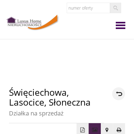
Strona
główna
O
firmie
Oferta
Święciechowa,
Lasocice,
Słoneczna
Zgłoś
Działka na sprzedaż
ofertę
Zgłoś