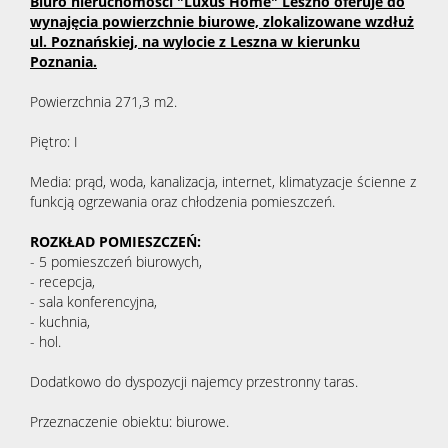
Biuro nieruchomości "Luxus Home" Leszno oferuje do
wynajęcia powierzchnie biurowe, zlokalizowane wzdłuż
ul. Poznańskiej, na wylocie z Leszna w kierunku
Poznania.
Powierzchnia 271,3 m2.
Piętro: I
Media: prąd, woda, kanalizacja, internet, klimatyzacje ścienne z
funkcją ogrzewania oraz chłodzenia pomieszczeń.
ROZKŁAD POMIESZCZEŃ:
- 5 pomieszczeń biurowych,
- recepcja,
- sala konferencyjna,
- kuchnia,
- hol.
Dodatkowo do dyspozycji najemcy przestronny taras.
Przeznaczenie obiektu: biurowe.