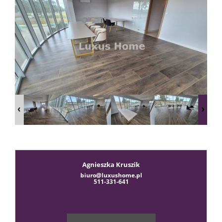
sprzeda
Zgłoś
chęć
kupna
Usługi
Agnieszka Kruszik
biuro@luxushome.pl
511-331-641
Kredyt