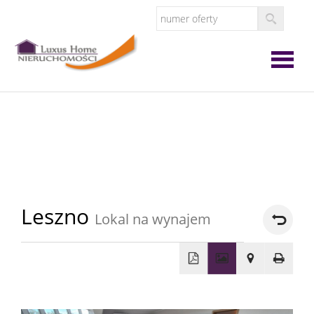
Strona
główna
O
firmie
Oferta
Leszno
Lokal na wynajem
Zgłoś
ofertę
Zgłoś