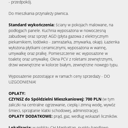
- przedpokój.
Do mieszkania przynależy piwnica.
Standard wykończenia:
ściany w pokojach malowane, na
podłogach panele. Kuchnia wyposażona w nowoczesną
zabudowę oraz sprzęt AGD (płyta gazowa z elektrycznym
piekarnikiem, lodówko - zamrażarka, zmywarka, okap). Łazienka
wyłożona płytkami ceramicznymi, wyposażona w wannę,
umywalkę oraz pralkę. Pomieszczenie wc wyposażone w
toaletę oraz umywalkę. Okna PCV z roletami zewnętrznymi,
drzwi wewnętrzne w kolorze białym, zewnętrzne nowego typu.
Wyposażenie pozostające w ramach ceny sprzedaży - DO
UZGODNIENIA!
OPŁATY:
CZYNSZ do Spółdzielni Mieszkaniowej: 700 PLN
(w tym
zaliczki na centralne ogrzewanie, ciepłą i zimną wodę, wywóz
śmieci, sprzątanie klatki schodowej, administrację).
OPŁATY DODATKOWE:
prąd, gaz, według wskazań liczników.
Lokalizacja:
w pobliżu CH Manhattan, punkty handlowo -