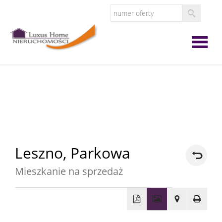
Strona
główna
O
firmie
Oferta
Leszno,
Parkowa
Mieszkanie na sprzedaż
Zgłoś
ofertę
Zgłoś