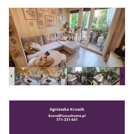
sprzeda
Zgłoś
chęć
kupna
Usługi
Agnieszka Kruszik
biuro@luxushome.pl
511-331-641
Kredyt