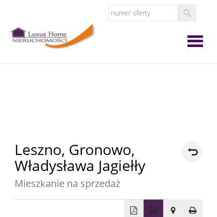
Strona
główna
O
firmie
Oferta
Leszno,
Gronowo,
Władysława Jagiełły
Zgłoś
Mieszkanie na sprzedaż
ofertę
Zgłoś