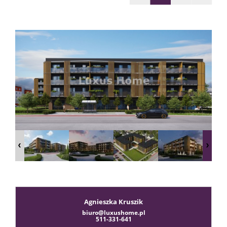
sprzeda
Zgłoś
chęć
kupna
Usługi
Agnieszka Kruszik
Kredyt
biuro@luxushome.pl
511-331-641