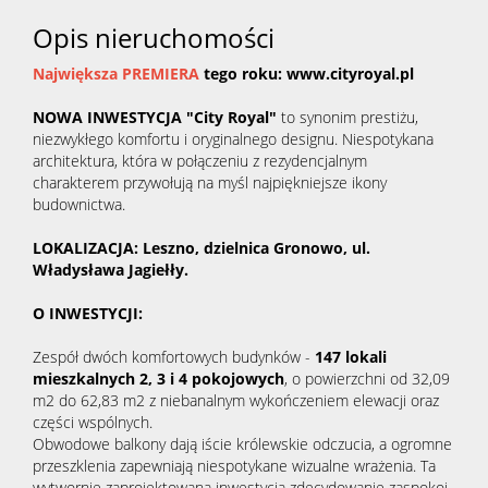
Opis nieruchomości
Największa
PREMIERA
tego roku: www.cityroyal.pl
NOWA INWESTYCJA "City Royal"
to synonim prestiżu,
niezwykłego komfortu i oryginalnego designu. Niespotykana
architektura, która w połączeniu z rezydencjalnym
charakterem przywołują na myśl najpiękniejsze ikony
budownictwa.
LOKALIZACJA: Leszno, dzielnica Gronowo, ul.
Władysława Jagiełły.
O INWESTYCJI:
Zespół dwóch komfortowych budynków -
147 lokali
mieszkalnych
2, 3 i 4 pokojowych
, o powierzchni od 32,09
m2 do 62,83 m2 z niebanalnym wykończeniem elewacji oraz
części wspólnych.
Obwodowe balkony dają iście królewskie odczucia, a ogromne
przeszklenia zapewniają niespotykane wizualne wrażenia. Ta
wytwornie zaprojektowana inwestycja zdecydowanie zaspokoi