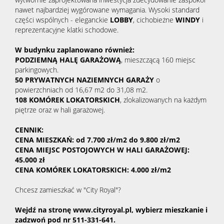
nawet najbardziej wygórowane wymagania. Wysoki standard
części wspólnych - eleganckie
LOBBY
, cichobieżne
WINDY
i
reprezentacyjne klatki schodowe.
W budynku zaplanowano również:
PODZIEMNĄ HALĘ GARAŻOWĄ
, mieszczącą 160 miejsc
parkingowych.
50 PRYWATNYCH NAZIEMNYCH GARAŻY
o
powierzchniach od 16,67 m2 do 31,08 m2.
108 KOMÓREK LOKATORSKICH
, zlokalizowanych na każdym
piętrze oraz w hali garażowej.
CENNIK:
CENA MIESZKAŃ: od 7.700 zł/m2 do 9.800 zł/m2
CENA MIEJSC POSTOJOWYCH W HALI GARAŻOWEJ:
45.000 zł
CENA KOMÓREK LOKATORSKICH: 4.000 zł/m2
Chcesz zamieszkać w "City Royal"?
Wejdź na stronę www.cityroyal.pl, wybierz mieszkanie i
zadzwoń pod nr 511-331-641.