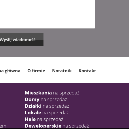
na główna
O firmie
Notatnik
Kontakt
Mieszkania
na sprzedaż
Domy
na sprzedaż
Działki
na sprzedaż
Lokale
na sprzedaż
Hale
na sprzedaż
jem
Deweloperskie
na sprzedaż