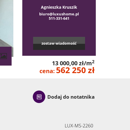
Agnieszka Kruszik
biuro@luxushome.pl
511-331-641
zostaw wiadomość
2
13 000,00 zł/m
562 250 zł
cena:
Dodaj do notatnika
LUX-MS-2260