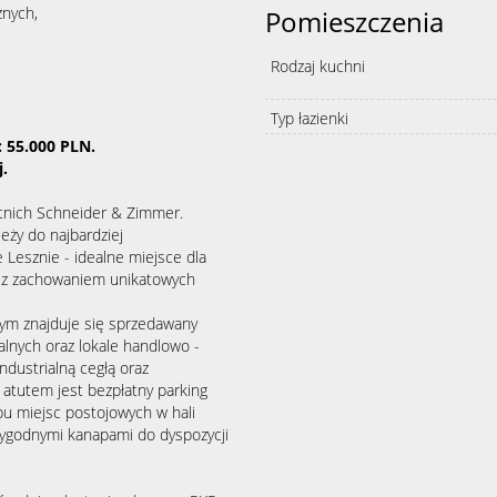
znych,
Pomieszczenia
Rodzaj kuchni
Typ łazienki
 55.000 PLN.
.
tnich Schneider & Zimmer.
ży do najbardziej
Lesznie - idealne miejsce dla
ą z zachowaniem unikatowych
órym znajduje się sprzedawany
lnych oraz lokale handlowo -
ndustrialną cegłą oraz
tutem jest bezpłatny parking
pu miejsc postojowych w hali
wygodnymi kanapami do dyspozycji