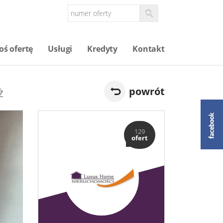
oś ofertę
Usługi
Kredyty
Kontakt
ż
powrót
129
ofert