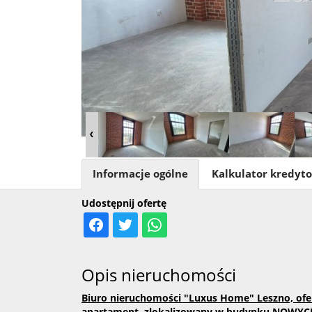
Informacje ogólne
Kalkulator kredyt
Udostępnij ofertę
Opis nieruchomości
Biuro nieruchomości "Luxus Home" Leszno, ofe
apartament, zlokalizowany w budynku NOWYCH