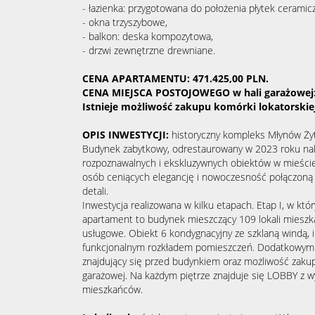
- łazienka: przygotowana do położenia płytek ceramic
- okna trzyszybowe,
- balkon: deska kompozytowa,
- drzwi zewnętrzne drewniane.
CENA APARTAMENTU:
471.425,00 PLN.
CENA MIEJSCA POSTOJOWEGO w hali garażowej:
Istnieje możliwość zakupu komórki lokatorskiej
OPIS INWESTYCJI:
historyczny kompleks Młynów Ży
Budynek zabytkowy, odrestaurowany w 2023 roku nale
rozpoznawalnych i ekskluzywnych obiektów w mieście 
osób ceniących elegancję i nowoczesność połączon
detali.
Inwestycja realizowana w kilku etapach. Etap I, w kt
apartament to budynek mieszczący 109 lokali mieszka
usługowe. Obiekt 6 kondygnacyjny ze szklaną windą, i
funkcjonalnym rozkładem pomieszczeń. Dodatkowym a
znajdujący się przed budynkiem oraz możliwość zaku
garażowej. Na każdym piętrze znajduje się LOBBY z 
mieszkańców.