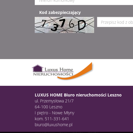
Kod zabezpieczający
LUXUS HOME Biuro nieruchomości Leszno
ul. Przemysłowa 21/7
64-100 Leszno
I piętro - Nowe Młyny
kom. 511-331-641
biuro@luxushome.pl