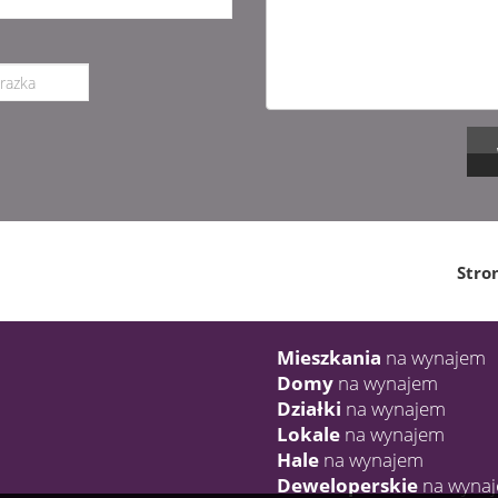
Stro
Mieszkania
na wynajem
Domy
na wynajem
Działki
na wynajem
Lokale
na wynajem
Hale
na wynajem
Deweloperskie
na wyna