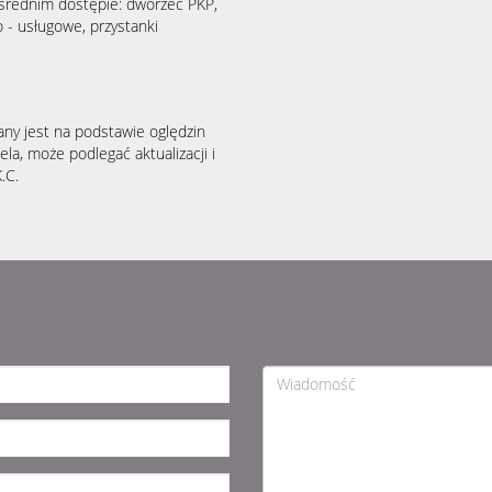
średnim dostępie: dworzec PKP,
 - usługowe, przystanki
any jest na podstawie oględzin
la, może podlegać aktualizacji i
.C.