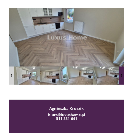
sprzeda
Zgłoś
chęć
kupna
Usługi
Agnieszka Kruszik
biuro@luxushome.pl
511-331-641
Kredyt