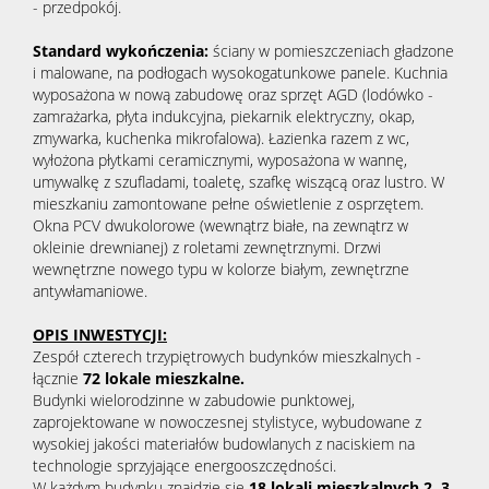
- przedpokój.
Standard wykończenia:
ściany w pomieszczeniach gładzone
i malowane, na podłogach wysokogatunkowe panele. Kuchnia
wyposażona w nową zabudowę oraz sprzęt AGD (lodówko -
zamrażarka, płyta indukcyjna, piekarnik elektryczny, okap,
zmywarka, kuchenka mikrofalowa). Łazienka razem z wc,
wyłożona płytkami ceramicznymi, wyposażona w wannę,
umywalkę z szufladami, toaletę, szafkę wiszącą oraz lustro. W
mieszkaniu zamontowane pełne oświetlenie z osprzętem.
Okna PCV dwukolorowe (wewnątrz białe, na zewnątrz w
okleinie drewnianej) z roletami zewnętrznymi. Drzwi
wewnętrzne nowego typu w kolorze białym, zewnętrzne
antywłamaniowe.
OPIS INWESTYCJI:
Zespół czterech trzypiętrowych budynków mieszkalnych -
łącznie
72 lokale mieszkalne.
Budynki wielorodzinne w zabudowie punktowej,
zaprojektowane w nowoczesnej stylistyce, wybudowane z
wysokiej jakości materiałów budowlanych z naciskiem na
technologie sprzyjające energooszczędności.
W każdym budynku znajdzie się
18 lokali mieszkalnych
2, 3