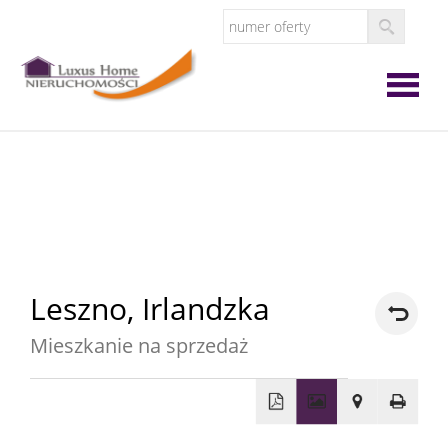
Strona
główna
O
firmie
Oferta
Leszno,
Irlandzka
Mieszkanie na sprzedaż
Zgłoś
ofertę
Zgłoś